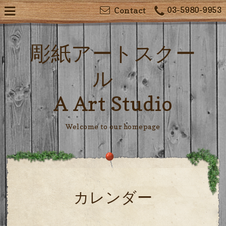
03-5980-9953
Contact
彫紙アートスクー
ル
A Art Studio
Welcome to our homepage
カレンダー