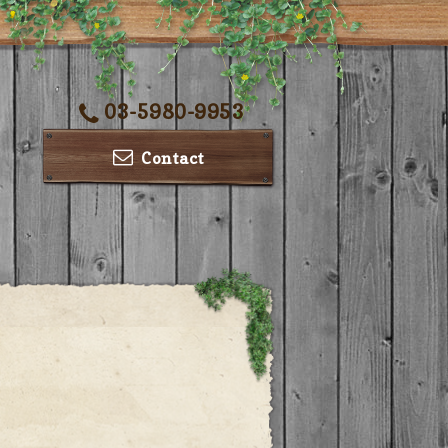
03-5980-9953
Contact
ー