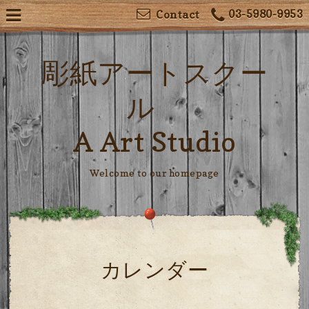
03-5980-9953
Contact
彫紙アートスクー
ル
A Art Studio
Welcome to our homepage
カレンダー