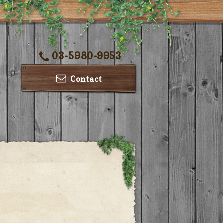
03-5980-9953
Contact
ー