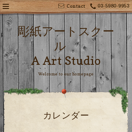
03-5980-9953
Contact
彫紙アートスクー
ル
A Art Studio
Welcome to our homepage
カレンダー