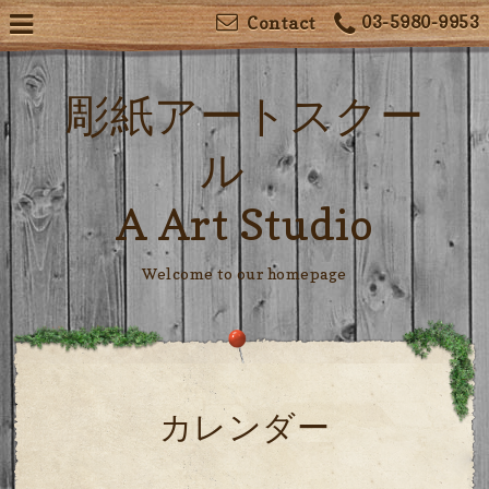
03-5980-9953
Contact
彫紙アートスクー
ル
A Art Studio
Welcome to our homepage
カレンダー