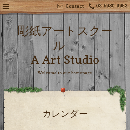
03-5980-9953
Contact
彫紙アートスクー
ル
A Art Studio
Welcome to our homepage
カレンダー