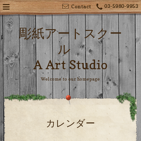
03-5980-9953
Contact
彫紙アートスクー
ル
A Art Studio
Welcome to our homepage
カレンダー