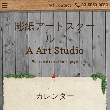
03-5980-9953
Contact
彫紙アートスクー
ル
A Art Studio
Welcome to our homepage
カレンダー