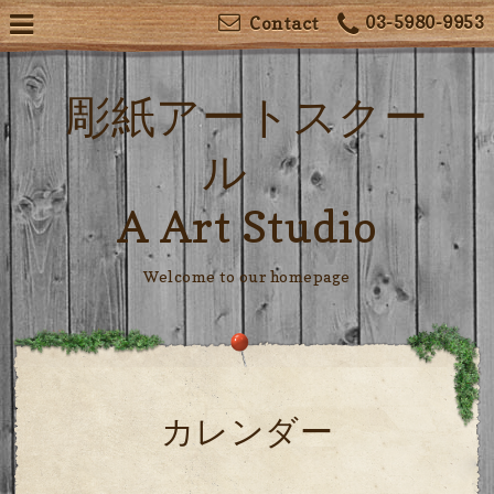
03-5980-9953
Contact
彫紙アートスクー
ル
A Art Studio
Welcome to our homepage
カレンダー