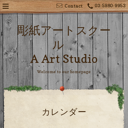
03-5980-9953
Contact
彫紙アートスクー
ル
A Art Studio
Welcome to our homepage
カレンダー