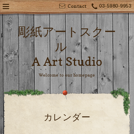
03-5980-9953
Contact
彫紙アートスクー
ル
A Art Studio
Welcome to our homepage
カレンダー