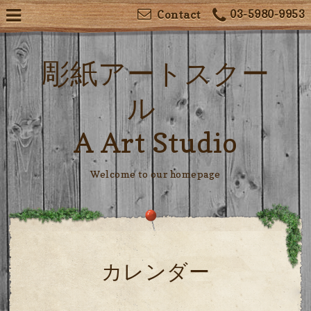
03-5980-9953
Contact
彫紙アートスクー
ル
A Art Studio
Welcome to our homepage
カレンダー