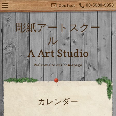
03-5980-9953
Contact
彫紙アートスクー
ル
A Art Studio
Welcome to our homepage
カレンダー