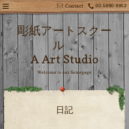
03-5980-9953
Contact
彫紙アートスクー
ル
A Art Studio
Welcome to our homepage
日記