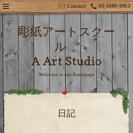
03-5980-9953
Contact
彫紙アートスクー
ル
A Art Studio
Welcome to our homepage
日記