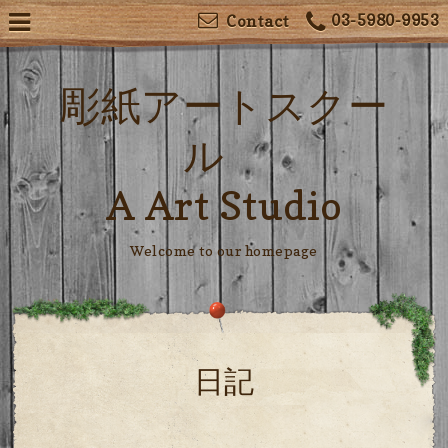
03-5980-9953
Contact
彫紙アートスクー
ル
A Art Studio
Welcome to our homepage
日記