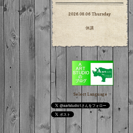
2026.08.06 Thursday
休講
Select Language
▼