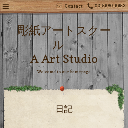
03-5980-9953
Contact
彫紙アートスクー
ル
A Art Studio
Welcome to our homepage
日記