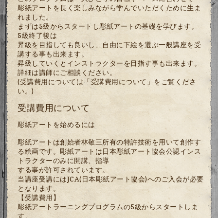
彫紙アートを長く楽しみながら学んでいただくために生ま
れました。
まずは5級からスタートし彫紙アートの基礎を学びます。
5級終了後は
昇級を目指しても良いし、自由に下絵を選ぶ一般講座を受
講する事も出来ます。
昇級していくとインストラクターを目指す事も出来ます。
詳細は講師にご相談ください。
(受講費用については「受講費用について」をご覧くださ
い。)
受講費用について
彫紙アートを始めるには
彫紙アートは創始者林敬三所有の特許技術を用いて創作す
る絵画です。彫紙アートは日本彫紙アート協会公認インス
トラクターのみに開講、指導
する事が許可されています。
当講座受講にはJCA(日本彫紙アート協会)へのご入会が必要
となります。
【受講費用】
彫紙アートラーニングプログラムの5級からスタートしま
す。