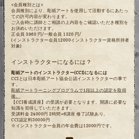
<会員種別とは>
会員種別により、彫紙アートを使用して活動するにあたっ
ての許可内容が変わります。
ご入会時に講師とご相談の上内容をご確認いただき種別を
お決めいただけます。
正会員 3960 円/一般会員 1320 円/
(インストラクター会員12000インストラクター資格所持者
対象)
インストラクターになるには？
彫紙アートのインストラクター(CCI)になるには
CCIとは日本彫紙アート協会公認インストラクターの事で
す。
彫紙アートラーニングプログラムで1段以上の認定を取得
後、
【CCI養成講座】の受講が必要となります。開講に必要な
知識を習得していただきます。
受講料金 24000円 2時間×6講座 修了試験あり。
CCI認定料30000円
※インストラクター会員の年会費は12000円です。