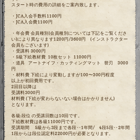
スタート時の費用の詳細をご案内致します。
・JCA入会手数料1100円
・JCA入会費1100円
・年会費 会員種別(会員種別については下記をご覧くださ
い)により異なります1200円/3600円 (インストラクター
会員もございます)
・受講料 3000円
・5級下絵教材費 10枚セット 11000円
・道具 アートナイフ・カッティングマット 替刃 3000
円
・材料費 下絵により変動しますが100〜300円程度
以上が初回費用です。
2回目以降は
受講料3000円
材料費 (下絵が変わらないない場合はかかりません)
となります。
各級:段位 の受講回数は10回です。
下絵教材費は各級11000円です。
受講期間 5級から3段まで各段‥1年間/ 4段5段‥2年間
1段からは段位認定料22000円が必要となります。