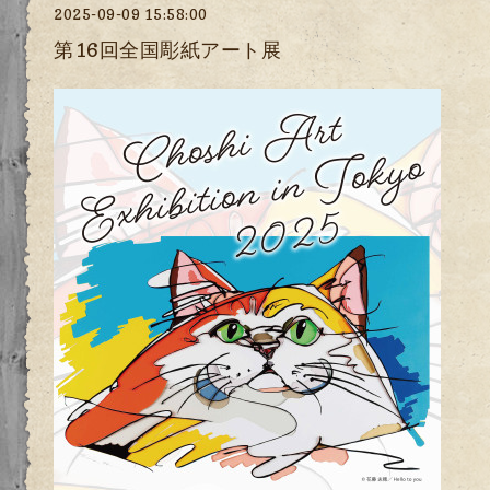
2025-09-09 15:58:00
第16回全国彫紙アート展