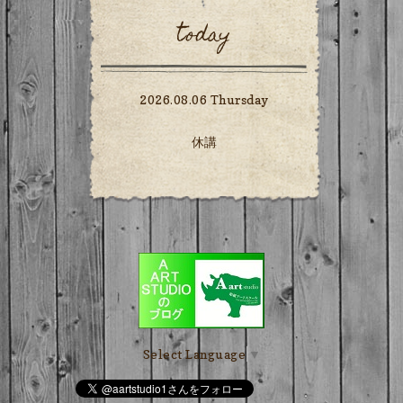
today
2026.08.06 Thursday
休講
Select Language
▼